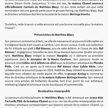
encore Simon Porte Jacquemus. Il n’en est rien,
la maison Chanel annonce
officiellement l’arrivée de Matthieu Blazy
. Ce qui reste certain est que cette
nomination est une grande perte pour le groupe Kering, car Matthieu Blazy était
le directeur artistique derrière la réussite de la maison
Bottega Veneta
.
Toutefois, reste à savoir si cette annonce est une bonne nouvelle pour la maison
Chanel ?
Présentation de Matthieu Blazy
Son parcours commence à Paris, sa ville de naissance et se poursuit à Bruxelles où
il intégrera l’école d’art visuel La Cambre. Lors de son cursus, il crée une collection
de fin d’étude qui plaît à
Raf Simons
, jury de cette édition. A l’issue de cela,
Raf
Simons
l’ engage pour travailler au sein de sa marque éponyme. Quatre ans plus
tard,
Matthieu Blazy
intègre la maison
Margiela
où il démarre sa première
expérience dans
le domaine de la Haute Couture.
Son parcours mode se
poursuit chez
Céline où il débute en 2015
sous la direction artistique de
Phoebe
Philo
. C’est un an après qu’il retrouve
Raf Simon chez Calvin Klein
. Leur
collaboration se poursuit jusqu’en 2019. Matthieu Blazy obtient la consécration à
laquelle tout créateur de mode aspire. En effet, le
groupe Kering
le nomme au
titre de directeur artistique de
la maison italienne Bottega Veneta
. Son exercice
couvre cinq années de brillantes réussites tant d’un point de vue artistique,
marketing (digital et physique via les boutiques) et commerciale.
Nomination remarquable
Le parcours pluridisciplinaire de
Matthieu Blazy
a été remarqué par
Leana Nair
l’actuelle PDG de la maison Chanel
qui a su voir les réussites remarquables de ce
directeur artistique correspondent aux besoins actuels de la maison Chanel. La