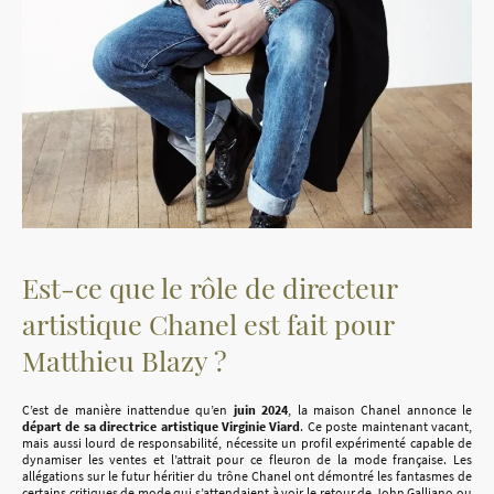
Est-ce que le rôle de directeur
artistique Chanel est fait pour
Matthieu Blazy ?
C’est de manière inattendue qu’en
juin 2024
, la maison Chanel annonce le
départ de sa directrice artistique Virginie Viard
. Ce poste maintenant vacant,
mais aussi lourd de responsabilité, nécessite un profil expérimenté capable de
dynamiser les ventes et l’attrait pour ce fleuron de la mode française. Les
allégations sur le futur héritier du trône Chanel ont démontré les fantasmes de
certains critiques de mode qui s’attendaient à voir le retour de John Galliano ou